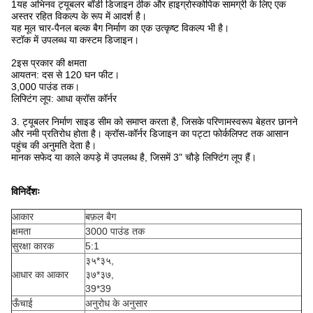
1यह अभिनव ट्यूबलर बॉडी डिजाइन ठीक और हाइग्रोस्कोपिक सामग्री के लिए एक
अस्तर रहित विकल्प के रूप में आदर्श है।
यह मूल चार-पैनल बल्क बैग निर्माण का एक उत्कृष्ट विकल्प भी है।
स्टॉक में उपलब्ध या कस्टम डिजाइन।
2इस प्रकार की क्षमता
आयतन: दस से 120 घन फीट।
3,000 पाउंड तक।
लिफ्टिंग लूप: आधा क्रॉस कॉर्नर
3. ट्यूबलर निर्माण साइड सीम को समाप्त करता है, जिसके परिणामस्वरूप बेहतर छानने
और नमी प्रतिरोध होता है। क्रॉस-कॉर्नर डिजाइन का पट्टा फोर्कलिफ्ट तक आसान
पहुंच की अनुमति देता है।
मानक सफेद या काले कपड़े में उपलब्ध है, जिसमें 3" चौड़े लिफ्टिंग लूप हैं।
विनिर्देशः
आकार
बफ़ल बैग
क्षमता
3000 पाउंड तक
सुरक्षा कारक
5:1
३५*३५,
आधार का आकार
३७*३७,
39*39
ऊँचाई
अनुरोध के अनुसार