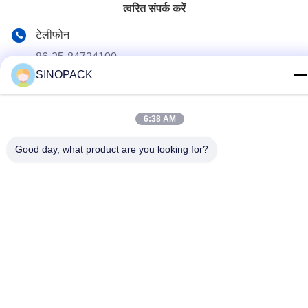
त्वरित संपर्क करें
टेलीफोन
86-25-84724100
SINOPACK
ई-मेल
yiyu@fibc.net.cn
6:38 AM
पता
RM.1607 झेंग्घोंग मेंशन, नंबर 38 होंगवु आरडी, नानजिंग 210001, चीन
Good day, what product are you looking for?
गोपनीयता नीति
|
साइटमैप
चीन अच्छा गुणवत्ता बिग बैग FIBC आपूर्तिकर्ता. कॉपीराइट © 2015-2026
SINOPACK INDUSTRIES LTD . सब सभी अधिकार सुरक्षित.