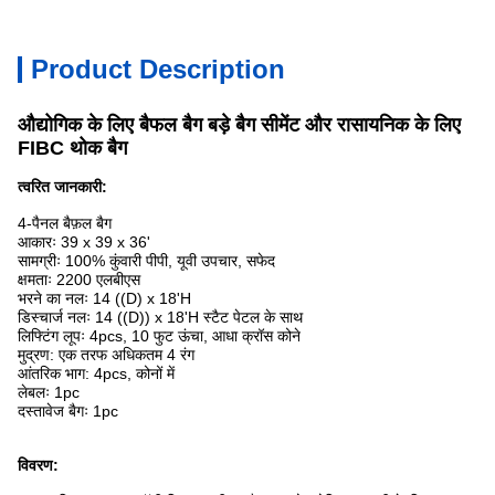
Product Description
औद्योगिक के लिए बैफल बैग बड़े बैग सीमेंट और रासायनिक के लिए
FIBC थोक बैग
त्वरित जानकारी:
4-पैनल बैफ़ल बैग
आकारः 39 x 39 x 36'
सामग्रीः 100% कुंवारी पीपी, यूवी उपचार, सफेद
क्षमताः 2200 एलबीएस
भरने का नलः 14 ((D) x 18'H
डिस्चार्ज नलः 14 ((D)) x 18'H स्टैट पेटल के साथ
लिफ्टिंग लूपः 4pcs, 10 फुट ऊंचा, आधा क्रॉस कोने
मुद्रण: एक तरफ अधिकतम 4 रंग
आंतरिक भाग: 4pcs, कोनों में
लेबलः 1pc
दस्तावेज बैगः 1pc
विवरण: