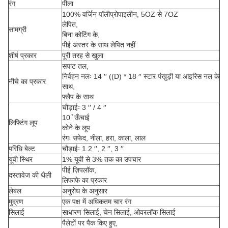
रंग
पीला
100% वर्जिन पॉलीप्रोपाइलीन, 5OZ से 7OZ
लेपित,
सामग्री
बिना कोटिंग के,
पीई अस्तर के साथ लेपित नहीं
शीर्ष प्रकार
पूरी तरह से खुला
सपाट तल,
निर्वहन नलः 14 ′′ ((D) * 18 ′′ स्टार पंखुड़ी या आइरिस नल के
नीचे का प्रकार
साथ,
फ्लैप के साथ
चौड़ाईः 3 ′′ / 4 ′′
10 ̊ ऊँचाई
लिफ्टिंग लूप
कोने के लूप
रंगः सफेद, नीला, हरा, काला, लाल
परिधि बेल्ट
चौड़ाईः 1.2 ′′, 2 ′′, 3 ′′
यूवी स्थिर
1% यूवी से 3% तक का उपचार
पीई ज़िपलॉक,
दस्तावेज की थैली
लिफाफे का प्रकार
लेबल
अनुरोध के अनुसार
मुद्रण
एक पक्ष में अधिकतम चार रंग
सिलाई
साधारण सिलाई, चेन सिलाई, ओवरलॉक सिलाई
पैलेटों पर पैक किए हुए,