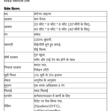
वेल्डेड प्लास्टिक टैब्स
विशेष विवरण:
मद
कंटेनर लाइनर
आकार
चार पैनल
20 फीट * 8 फीट * 8 फीट (20'जीपी के लिए),
आकार
40 फीट * 8 फीट * 8 फीट (40'जीपी के लिए)
रंग
सफेद
100% कुंवारी,
सामग्री
पीई/पीपी बुने हुए कपड़े,
पीई फिल्म
पूरा खुला,
शीर्ष प्रकार
फ्लैप और टाई टेप बंद होने के साथ
सपाट तल,
निचला प्रकार
निर्वहन टोंटी
यूवी स्थिर
1% यूवी से 3% इलाज
लेबल
अनुरोध के अनुसार
मुद्रण
एक तरफ अधिकतम 4 रंग
सिलाई
सादा सिलाई
प्रयोग
दानेदार/पाउडर में कार्गो के लिए
पैलेट पर पैक किया गया,
पैकिंग
20pallets/20'FCL,