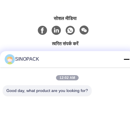
सोशल मीडिया
त्वरित संपर्क करें
टेलीफोन
SINOPACK
86-25-84724100
ई-मेल
12:02 AM
yiyu@fibc.net.cn
Good day, what product are you looking for?
पता
RM.1607 झेंग्घोंग मेंशन, नंबर 38 होंगवु आरडी, नानजिंग 210001, चीन
गोपनीयता नीति
|
साइटमैप