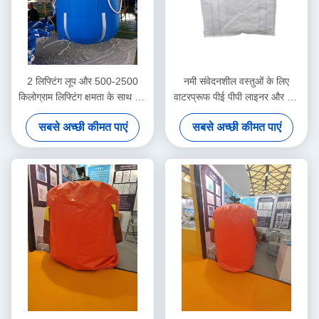
2 लिफ्टिंग लूप और 500-2500
नमी संवेदनशील वस्तुओं के लिए
किलोग्राम लिफ्टिंग क्षमता के साथ बिग
वाटरप्रूफ पीई पीपी लाइनर और यूवी
बैग FIBC टिकाऊ पॉलीप्रोपाइलीन से
प्रतिरोधी कोटिंग के साथ अनुकूलित
सबसे अच्छी कीमत पाएं
सबसे अच्छी कीमत पाएं
बना है
बिग बैग एफआईबीसी