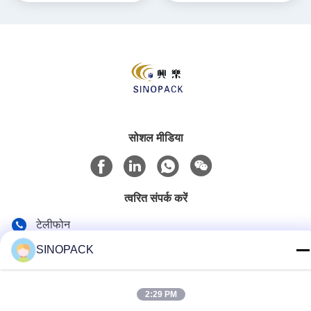
सोशल मीडिया
त्वरित संपर्क करें
टेलीफोन
86-25-84724100
SINOPACK
ई-मेल
yiyu@fibc.net.cn
2:29 PM