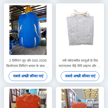
2 लिफ्टिंग लूप और 500-2500
नमी संवेदनशील वस्तुओं के लिए
किलोग्राम लिफ्टिंग क्षमता के साथ बिग
वाटरप्रूफ पीई पीपी लाइनर और यूवी
बैग FIBC टिकाऊ पॉलीप्रोपाइलीन से
प्रतिरोधी कोटिंग के साथ अनुकूलित
सबसे अच्छी कीमत पाएं
सबसे अच्छी कीमत पाएं
बना है
बिग बैग एफआईबीसी