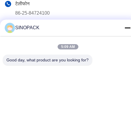
टेलीफोन
86-25-84724100
ई-मेल
SINOPACK
yiyu@fibc.net.cn
पता
5:09 AM
RM.1607 झेंग्घोंग मेंशन, नंबर 38 होंगवु आरडी, नानजिंग 210001, चीन
Good day, what product are you looking for?
गोपनीयता नीति
|
साइटमैप
चीन अच्छा गुणवत्ता बिग बैग FIBC आपूर्तिकर्ता. कॉपीराइट © 2015-2026
SINOPACK INDUSTRIES LTD . सब सभी अधिकार सुरक्षित.