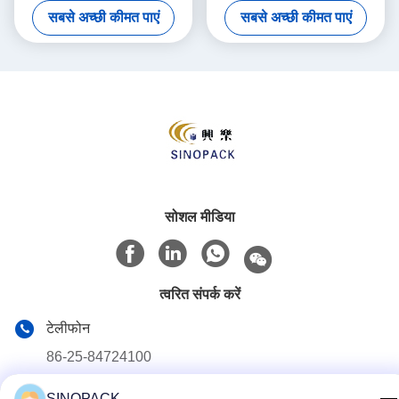
सबसे अच्छी कीमत पाएं
सबसे अच्छी कीमत पाएं
पॉलीप्रोपाइलीन से बना
की क्षमता
सोशल मीडिया
त्वरित संपर्क करें
टेलीफोन
86-25-84724100
ई-मेल
SINOPACK