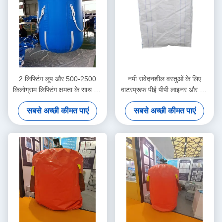
2 लिफ्टिंग लूप और 500-2500
नमी संवेदनशील वस्तुओं के लिए
किलोग्राम लिफ्टिंग क्षमता के साथ बिग
वाटरप्रूफ पीई पीपी लाइनर और यूवी
बैग FIBC टिकाऊ पॉलीप्रोपाइलीन से
प्रतिरोधी कोटिंग के साथ अनुकूलित
सबसे अच्छी कीमत पाएं
सबसे अच्छी कीमत पाएं
बना है
बिग बैग एफआईबीसी