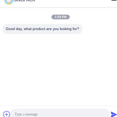
yiyu@fibc.net.cn
पता
1:59 PM
RM.1607 झेंग्घोंग मेंशन, नंबर 38 होंगवु आरडी, नानजिंग 210001, चीन
Good day, what product are you looking for?
गोपनीयता नीति
|
साइटमैप
चीन अच्छा गुणवत्ता बिग बैग FIBC आपूर्तिकर्ता. कॉपीराइट © 2015-2026
SINOPACK INDUSTRIES LTD . सब सभी अधिकार सुरक्षित.