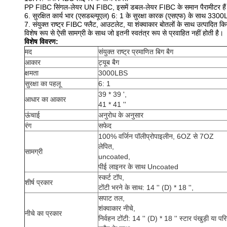
PP FIBC सिंगल-लेयर UN FIBC, इसमें डबल-लेयर FIBC के समान पैरामीटर है
6. सुरक्षित कार्य भार (एसडब्ल्यूएल) 6: 1 के सुरक्षा कारक (एसएफ) के साथ 33
7. संयुक्त राष्ट्र FIBC फ्लैट, आउटलेट, या शंक्वाकार बोतलों के साथ उत्पादित कि
विशेष रूप से ऐसी सामग्री के साथ जो इतनी स्वतंत्र रूप से प्रवाहित नहीं होती है।
विशेष विवरण:
मद
संयुक्त राष्ट्र प्रमाणित बिग बैग
आकार
ट्यूब बैग
क्षमता
3000LBS
सुरक्षा का पहलू
6: 1
39 * 39 ',
आधार का आकार
41 * 41 ''
ऊंचाई
अनुरोध के अनुसार
रंग
सफेद
100% वर्जिन पॉलीप्रोपाइलीन, 6OZ से 7OZ
लेपित,
सामग्री
uncoated,
पीई लाइनर के साथ Uncoated
स्कर्ट टॉप,
शीर्ष प्रकार
टोंटी भरने के साथ: 14 '' (D) * 18 '',
सपाट तल,
शंक्वाकार नीचे,
नीचे का प्रकार
निर्वहन टोंटी: 14 '' (D) * 18 '' स्टार पंखुड़ी या पर