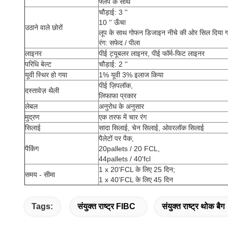
फ्लैप के साथ
चौड़ाई: 3 ''
10 '' ऊँचा
उठाने वाले छोरों
लूप के साथ गोफन डिजाइन नीचे की ओर सिल दिया 
रंग: सफेद / पीला
लाइनर
पीई ट्यूबलर लाइनर, पीई फॉर्म-फिट लाइनर
परिधि बेल्ट
चौड़ाई: 2 ''
यूवी स्थिर हो गया
1% यूवी 3% इलाज किया
पीई ज़िपलॉक,
दस्तावेज़ थैली
लिफाफा प्रकार
लेबल
अनुरोध के अनुसार
मुद्रण
एक तरफ में चार रंग
सिलाई
सादा सिलाई, चेन सिलाई, ओवरलॉक सिलाई
पैलेटों पर पैक,
पैकिंग
20pallets / 20 FCL,
44pallets / 40'fcl
1 x 20'FCL के लिए 25 दिन;
समय - सीमा
1 x 40'FCL के लिए 45 दिन
Tags:
संयुक्त राष्ट्र FIBC
संयुक्त राष्ट्र थोक बैग