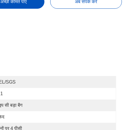
अच्छी कीमत पाएं
अब संपर्क करें
EL/SGS
 1
इप सी बड़ा बैग
ेद
नों पर 4 पीसी