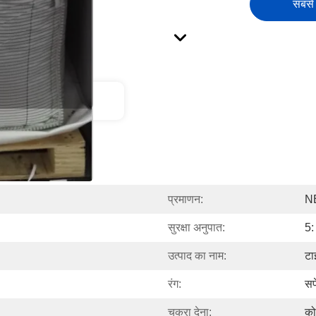
सबसे 
ct Description
प्रमाणन:
N
सुरक्षा अनुपात:
5:
उत्पाद का नाम:
टा
रंग:
सफ
चकरा देना:
को