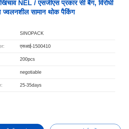
 खिंचाव NEL / एसजीएस प्रकार सी बैग, विरोधी
ैग ज्वलनशील सामान थोक पैकिंग
SINOPACK
r:
एसआई-1500410
200pcs
negotiable
e:
25-35days