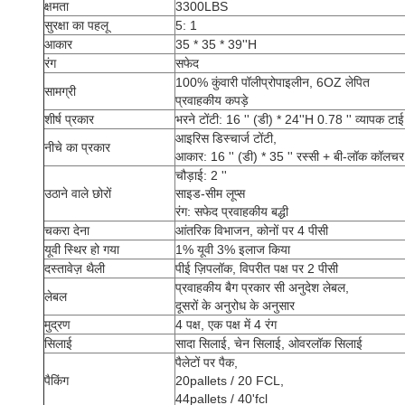
क्षमता
3300LBS
सुरक्षा का पहलू
5: 1
आकार
35 * 35 * 39''H
रंग
सफेद
100% कुंवारी पॉलीप्रोपाइलीन, 6OZ लेपित
सामग्री
प्रवाहकीय कपड़े
शीर्ष प्रकार
भरने टोंटी: 16 '' (डी) * 24''H 0.78 '' व्यापक टाई
आइरिस डिस्चार्ज टोंटी,
नीचे का प्रकार
आकार: 16 '' (डी) * 35 '' रस्सी + बी-लॉक कॉलचर
चौड़ाई: 2 ''
उठाने वाले छोरों
साइड-सीम लूप्स
रंग: सफेद प्रवाहकीय बद्धी
चकरा देना
आंतरिक विभाजन, कोनों पर 4 पीसी
यूवी स्थिर हो गया
1% यूवी 3% इलाज किया
दस्तावेज़ थैली
पीई ज़िपलॉक, विपरीत पक्ष पर 2 पीसी
प्रवाहकीय बैग प्रकार सी अनुदेश लेबल,
लेबल
दूसरों के अनुरोध के अनुसार
मुद्रण
4 पक्ष, एक पक्ष में 4 रंग
सिलाई
सादा सिलाई, चेन सिलाई, ओवरलॉक सिलाई
पैलेटों पर पैक,
पैकिंग
20pallets / 20 FCL,
44pallets / 40'fcl