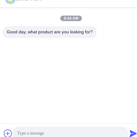
86-25-84724100
ई-मेल
8:44 AM
yiyu@fibc.net.cn
Good day, what product are you looking for?
पता
RM.1607 झेंग्घोंग मेंशन, नंबर 38 होंगवु आरडी, नानजिंग 210001, चीन
गोपनीयता नीति
|
साइटमैप
चीन अच्छा गुणवत्ता बिग बैग FIBC आपूर्तिकर्ता. कॉपीराइट © 2015-2026
SINOPACK INDUSTRIES LTD . सब सभी अधिकार सुरक्षित.