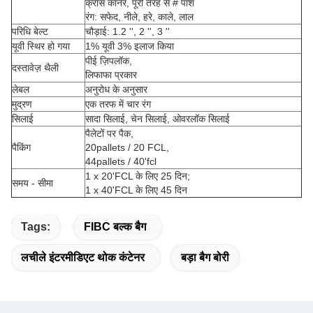
क्रॉस कॉर्नर, पूरी तरह से # पाश
रंग: सफेद, नीले, हरे, काले, लाल
परिधि बेल्ट
चौड़ाई: 1.2 '', 2 '', 3 ''
यूवी स्थिर हो गया
1% यूवी 3% इलाज किया
पीई ज़िपलॉक,
दस्तावेज़ थैली
लिफाफा प्रकार
लेबल
अनुरोध के अनुसार
मुद्रण
एक तरफ में चार रंग
सिलाई
सादा सिलाई, चेन सिलाई, ओवरलॉक सिलाई
पैलेटों पर पैक,
पैकिंग
20pallets / 20 FCL,
44pallets / 40'fcl
1 x 20'FCL के लिए 25 दिन;
समय - सीमा
1 x 40'FCL के लिए 45 दिन
Tags:
FIBC बल्क बैग
लचीले इंटरमीडिएट थोक कंटेनर
बड़ा बैग बोरी