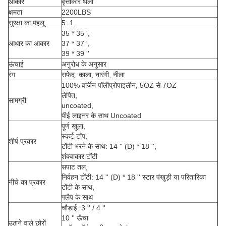
आकार
वृत्ताकार थैली
क्षमता
2200LBS
सुरक्षा का पहलू
5: 1
35 * 35 ',
आधार का आकार
37 * 37 ',
39 * 39 ''
ऊंचाई
अनुरोध के अनुसार
रंग
सफेद, काला, नारंगी, नीला
100% वर्जिन पॉलीप्रोपाइलीन, 5OZ से 7OZ
लेपित,
सामग्री
uncoated,
पीई लाइनर के साथ Uncoated
पूर्ण खुला,
स्कर्ट टॉप,
शीर्ष प्रकार
टोंटी भरने के साथ: 14 '' (D) * 18 '',
शंक्वाकार टोंटी
सपाट तल,
निर्वहन टोंटी: 14 '' (D) * 18 '' स्टार पंखुड़ी या परितारिका
नीचे का प्रकार
टोंटी के साथ,
फ्लैप के साथ
चौड़ाई: 3 '' / 4 ''
10 '' ऊँचा
उठाने वाले छोरों