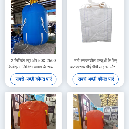
2 लिफ्टिंग लूप और 500-2500
नमी संवेदनशील वस्तुओं के लिए
किलोग्राम लिफ्टिंग क्षमता के साथ बिग
वाटरप्रूफ पीई पीपी लाइनर और यूवी
बैग FIBC टिकाऊ पॉलीप्रोपाइलीन से
प्रतिरोधी कोटिंग के साथ अनुकूलित
सबसे अच्छी कीमत पाएं
सबसे अच्छी कीमत पाएं
बना है
बिग बैग एफआईबीसी