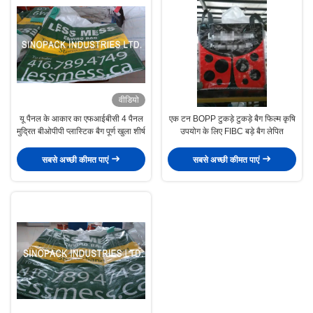
वीडियो
यू पैनल के आकार का एफआईबीसी 4 पैनल
एक टन BOPP टुकड़े टुकड़े बैग फिल्म कृषि
मुद्रित बीओपीपी प्लास्टिक बैग पूर्ण खुला शीर्ष
उपयोग के लिए FIBC बड़े बैग लेपित
सबसे अच्छी कीमत पाएं
सबसे अच्छी कीमत पाएं