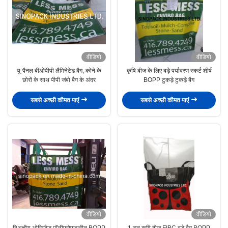
वीडियो
वीडियो
यू-पैनल बीओपीपी लैमिनेटेड बैग, कोने के
कृषि बीज के लिए बड़े पर्यावरण स्कर्ट शीर्ष
छोरों के साथ पीपी जंबो बैग के अंदर
BOPP टुकड़े टुकड़े बैग
सबसे अच्छी कीमत पाएं
सबसे अच्छी कीमत पाएं
वीडियो
वीडियो
द्विअक्षीय ओरिएंटेड पॉलीप्रोपाइलीन BOPP
1 टन कृषि बीज FIBC बड़े बैग BOPP